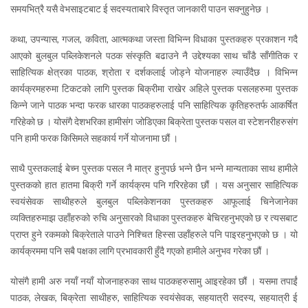
समयभित्रै यसै वेभसाइटबाट ई सदस्यताबारे विस्तृत जानकारी पाउन सक्नुहुनेछ ।
कथा, उपन्यास, गजल, कविता, आत्मकथा जस्ता विभिन्न विधाका पुस्तकहरु प्रकाशन गदै
आएको बुलबुल पब्लिकेशनले पठक संस्कृति बढाउने नै उद्देश्यका साथ चाँडै साँगीतिक र
साहित्यिक क्षेत्रका पाठक, श्रोता र दर्शकलाई जोड्ने योजनाहरु ल्याउँदैछ । विभिन्न
कार्यक्रमहरुमा टिकटको लागि पुस्तक बिक्रीमा राखेर अहिले पुस्तक पसलहरुमा पुस्तक
किन्ने जाने पाठक भन्दा फरक धारका पाठकहरुलाई पनि साहित्यिक कृतिहरुतर्फ आकर्षित
गरिहेको छ । योसंगै देशभरिका हामीसंग जोडिएका बिक्रेता पुस्तक पसल वा स्टेशनरीहरुसंग
पनि हामी फरक किसिमले सहकार्य गर्ने योजनामा छौं ।
साथै पुस्तकलाई बेच्न पुस्तक पसल नै मात्र हुनुपर्छ भन्ने छैन भन्ने मान्यताका साथ हामीले
पुस्तकको हात हातमा बिक्री गर्ने कार्यक्रम पनि गरिरहेका छौं । यस अनुसार साहित्यिक
स्वयंसेवक साथीहरुले बुलबुल पब्लिकेशनका पुस्तकहरु आफूलाई चिनेजानेका
व्यक्तिहरुमाझ उहाँहरुको रुचि अनुसारको विधाका पुस्तकहरु बेचिरहनुभएको छ र त्यसबाट
प्राप्त हुने रकमको बिक्रेताले पाउने निश्चित हिस्सा उहाँहरुले पनि पाइरहनुभएको छ । यो
कार्यक्रममा पनि सबै पक्षका लागि प्रभावकारी हुँदै गएको हामीले अनुभव गरेका छौं ।
योसंगै हामी अरु नयाँ नयाँ योजनाहरुका साथ पाठकहरुसामु आइरहेका छौं । यसमा तपाईं
पाठक, लेखक, बिक्रेता साथीहरु, साहित्यिक स्वयंसेवक, सहयात्री सदस्य, सहयात्री ई