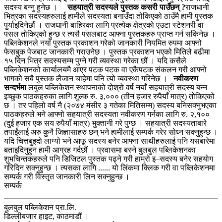
सदस्य बन्नु हुनेछ ।
सहयात्री सदस्यले पुस्तक कसरी पाउँछन् ?
राजधानी
भित्रका सदस्यहरुलाई हामीले सदस्यता बनाउँदा तोकिएको ठाउँमै हामी पुस्तक
पुर्याइदिनेछौं । राजधानी बाहिरका लागि प्रत्येक क्षेत्रको एउटा स्टेशनरी वा
पसल तोकिएको हुन्छ र त्यसै पसलबाट आफ्ना पुस्तकहरु प्राप्त गर्न सकिनेछ ।
पब्लिकेशनले नयाँ पुस्तक प्रकाशन गरेको जानकारी नियमित रुपमा आफ्नो
फेसबुक पेजबाट जानकारी गराउनेछ । पुस्तक प्रकाशन भएको मितिले बढीमा
१५ दिन भित्र सदस्यसम्म पुग्ने गरी व्यवस्था गरेका छौं । यदि कसैले
पब्लिकेशनको कार्यालयमै आएर पटक पटक वा एकैपटक संकलन गरी आफ्नो
भागको सबै पुस्तक लैजान चाहेमा पनि त्यो व्यवस्था गरिनेछ ।
नवीकरण
सन्दर्भमा
लबुल पब्लिकेशन स्थापनाको दोश्रो वर्ष नयाँ सहयात्री सदस्य बन्न
इच्छुक पाठकहरुका लागि शुल्क रु. ३,००० (तीन हजार रुपैयाँ मात्र) तोकिएको
छ । तर पहिलो वर्ष नै (२०७४ मंसीर ३ गतेका मितिसम्म) सदस्य बनिसक्नुभएका
पाठकहरुले भने आफ्नो सहयात्री सदस्यता नवीकरण गर्नका लागि रु. २,१००
(दुई हजार एक सय रुपैयाँ मात्र) भुक्तानी गरे पुग्छ । सहयात्री सदस्यताबारे
तपाईंलाई अरु कुनै जिज्ञासाहरु छन् भने हामीलाई सम्पर्क गरेर सोध्न सक्नुहुन्छ ।
यदि चित्तबुझ्दो लाग्यो भने आफू सदस्य बनेर आफ्ना साथीहरुलाई पनि यसबारेमा
बताइदिनुहुन हामी आग्रह गर्दछौं । प्रवासमा बस्ने बुलबुल पब्लिकेशनका
शुभचिन्तकहरुले पनि डिजिटल पुस्तक पढ्ने गरी हाम्रो इ–सदस्य बनेर सहयोग
गरिदिन सक्नुहुन्छ । त्यसका लागि ...... यो लिंकमा क्लिक गरी वा पब्लिकेशनमा
सम्पर्क गरी विस्तृत जानकारी लिन सक्नुहुन्छ ।
सम्पर्क
बुलबुल पब्लिकेशन प्रा.लि.
डिल्लीबजार हाइट, काठमाडौं ।