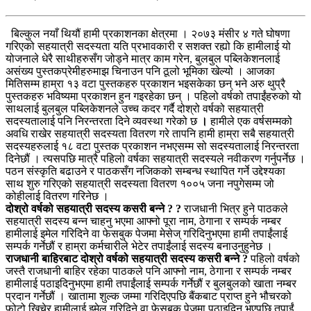
बिल्कुल नयाँ थियौं हामी प्रकाशनका क्षेत्रमा । २०७३ मंसीर ४ गते घोषणा
गरिएको सहयात्री सदस्यता यति प्रभावकारी र सशक्त रह्यो कि हामीलाई यो
योजनाले धेरै साथीहरुसँग जोड्ने मात्र काम गरेन, बुलबुल पब्लिकेशनलाई
असंख्य पुस्तकप्रेमीहरुमाझ चिनाउन पनि ठूलो भूमिका खेल्यो । आजका
मितिसम्म हाम्रा १३ वटा पुस्तकहरु प्रकाशन भइसकेका छन् भने अरु थुप्रै
पुस्तकहरु भविष्यमा प्रकाशन हुन गइरहेका छन् । पहिलो वर्षको तपाईंहरुको यो
साथलाई बुलबुल पब्लिकेशनले उच्च कदर गर्दै दोश्रो वर्षको सहयात्री
सदस्यतालाई पनि निरन्तरता दिने व्यवस्था गरेको छ
।
हामीले एक वर्षसम्मको
अवधि राखेर सहयात्री सदस्यता वितरण गरे तापनि हामी हाम्रा सबै सहयात्री
सदस्यहरुलाई १८ वटा पुस्तक प्रकाशन नभएसम्म सो सदस्यतालाई निरन्तरता
दिनेछौं । त्यसपछि मात्रै पहिलो वर्षका सहयात्री सदस्यले नवीकरण गर्नुपर्नेछ ।
पठन संस्कृति बढाउने र पाठकसँग नजिकको सम्बन्ध स्थापित गर्ने उद्देश्यका
साथ शुरु गरिएको सहयात्री सदस्यता वितरण १००५ जना नपुगेसम्म जो
कोहीलाई वितरण गरिनेछ ।
दोश्रो वर्षको सहयात्री सदस्य कसरी बन्ने ? ?
राजधानी भित्र हुने पाठकले
सहयात्री सदस्य बन्न चाहनु भएमा आफ्नो पूरा नाम, ठेगाना र सम्पर्क नम्बर
हामीलाई इमेल गरिदिने वा फेसबुक पेजमा मेसेज् गरिदिनुभएमा हामी तपाईंलाई
सम्पर्क गर्नेछौं र हाम्रा कर्मचारीले भेटेर तपाईंलाई सदस्य बनाउनुहुनेछ ।
राजधानी बाहिरबाट दोश्रो वर्षको सहयात्री सदस्य कसरी बन्ने ?
पहिलो वर्षको
जस्तै राजधानी बाहिर रहेका पाठकले पनि आफ्नो नाम, ठेगाना र सम्पर्क नम्बर
हामीलाई पठाइदिनुभएमा हामी तपाईंलाई सम्पर्क गर्नेछौं र बुलबुलको खाता नम्बर
प्रदान गर्नेछौं । खातामा शुल्क जम्मा गरिदिएपछि बैंकबाट प्राप्त हुने भौचरको
फोटो खिचेर हामीलाई इमेल गरिदिने वा फेसबुक पेजमा पठाइदिनु भएपछि तपाईं