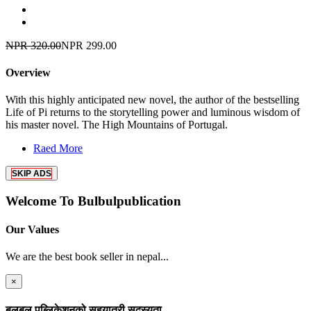
NPR 320.00
NPR 299.00
Overview
With this highly anticipated new novel, the author of the bestselling
Life of Pi returns to the storytelling power and luminous wisdom of
his master novel. The High Mountains of Portugal.
Raed More
SKIP ADS
Welcome To Bulbulpublication
Our Values
We are the best book seller in nepal...
×
बुलबुल पब्लिकेशनको सहयात्री सदस्यता