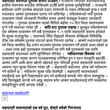
सहयात्री सदस्यले पुस्तक कसरी पाउँछन् ?
राजधानी भित्रका सदस्यहरुलाई
हामीले सदस्यता बनाउँदा तोकिएको ठाउँमै हामी पुस्तक पुर्याइदिनेछौं । राजधानी
बाहिरका लागि प्रत्येक क्षेत्रको एउटा स्टेशनरी वा पसल तोकिएको हुन्छ र त्यसै
पसलबाट आफ्ना पुस्तकहरु प्राप्त गर्न सकिनेछ । पब्लिकेशनले नयाँ पुस्तक
प्रकाशन गरेको जानकारी नियमित रुपमा आफ्नो फेसबुक पेजबाट जानकारी
गराउनेछ । पुस्तक प्रकाशन भएको मितिले बढीमा १५ दिन भित्र सदस्यसम्म
पुग्ने गरी व्यवस्था गरेका छौं ।
कति वटा पुस्तक पाइन्छ ?
बुलबुल पब्लिकेशनले
एक वर्षसम्म प्रकाशन गर्ने सबै पुस्तकहरु १–१ प्रति सहयात्री सदस्य हरेकले
निःशुल्क पाउनुहुनेछ । सदस्यता लिँदा दिइएको भौचरमा लेखिएको मितिदेखि
ठीक एक वर्षसम्म पुस्तक पठाउने क्रम निरन्तर रहनेछ । आफ्नो स्थापनाको एक
वर्ष भित्र कम्तीमा डेढ दर्जन वटासम्म पुस्तक प्रकाशन गर्ने हाम्रो लक्ष्य रहेको छ
। लक्ष्य भन्दा बढी पुस्तकहरु प्रकाशन भए पनि सबै पुस्तकको एक प्रति
सहयात्री सदस्यका लागि सुनिश्चित गरिनेछ ।
नवीकरणका विषयमा
नयाँ
प्रकाशन गृह भएका कारण पाठकहरुमाझ परिचित हुन र पठन संस्कृति बढाउँदै
आफ्ना लागि आफैं क्षेत्र खोज्ने उद्देश्यले शुरु गरिएको हुनाले सहयात्री सदस्यता
अत्यन्त न्युन शुल्क वितरण गरेका छौं । सहयात्री सदस्यता हरेक वर्ष नवीकरण
गर्न सकिने छ । नवीकरण शुल्क पछि तोक्नेछौं । सहयात्री सदस्यताबारे
तपाईंलाई अरु कुनै जिज्ञासाहरु छन् भने हामीलाई सम्पर्क गरेर सोध्न सक्नुहुन्छ ।
यदि चित्तबुझ्दो लाग्यो भने आफू सदस्य बनेर आफ्ना साथीहरुलाई पनि यसबारेमा
बताइदिनुहुन हामी आग्रह गर्दछौं ।
सदस्यता बन्न्काेलागि
×
सहयात्री सदस्यताको एक वर्ष पूरा,
दोश्रो वर्षको निरन्तरता