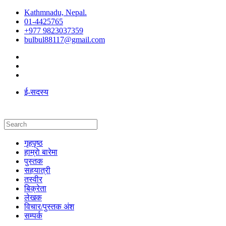
Kathmnadu, Nepal.
01-4425765
+977 9823037359
bulbul88117@gmail.com
ई-सदस्य
गृहपृष्ठ
हाम्राे बारेमा
पुस्तक
सहयात्री
तस्वीर
बिक्रेता
लेखक
विचार/पुस्तक अंश
सम्पर्क