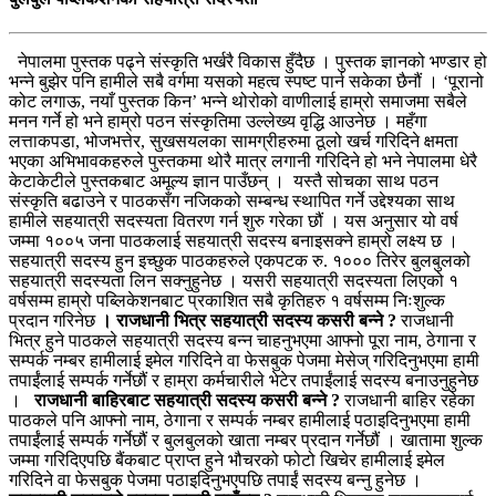
नेपालमा पुस्तक पढ्ने संस्कृति भर्खरै विकास हुँदैछ । पुस्तक ज्ञानको भण्डार हो
भन्ने बुझेर पनि हामीले सबै वर्गमा यसको महत्व स्पष्ट पार्न सकेका छैनौं । ‘पूरानो
कोट लगाऊ, नयाँ पुस्तक किन’ भन्ने थोरोको वाणीलाई हाम्रो समाजमा सबैले
मनन गर्ने हो भने हाम्रो पठन संस्कृतिमा उल्लेख्य वृद्धि आउनेछ । महँगा
लत्ताकपडा, भोजभत्तेर, सुखसयलका सामग्रीहरुमा ठूलो खर्च गरिदिने क्षमता
भएका अभिभावकहरुले पुस्तकमा थोरै मात्र लगानी गरिदिने हो भने नेपालमा धेरै
केटाकेटीले पुस्तकबाट अमूल्य ज्ञान पाउँछन् । यस्तै सोचका साथ पठन
संस्कृति बढाउने र पाठकसँग नजिकको सम्बन्ध स्थापित गर्ने उद्देश्यका साथ
हामीले सहयात्री सदस्यता वितरण गर्न शुरु गरेका छौं । यस अनुसार यो वर्ष
जम्मा १००५ जना पाठकलाई सहयात्री सदस्य बनाइसक्ने हाम्रो लक्ष्य छ ।
सहयात्री सदस्य हुन इच्छुक पाठकहरुले एकपटक रु. १००० तिरेर बुलबुलको
सहयात्री सदस्यता लिन सक्नुहुनेछ । यसरी सहयात्री सदस्यता लिएको १
वर्षसम्म हाम्रो पब्लिकेशनबाट प्रकाशित सबै कृतिहरु १ वर्षसम्म निःशुल्क
प्रदान गरिनेछ
।
राजधानी भित्र सहयात्री सदस्य कसरी बन्ने ?
राजधानी
भित्र हुने पाठकले सहयात्री सदस्य बन्न चाहनुभएमा आफ्नो पूरा नाम, ठेगाना र
सम्पर्क नम्बर हामीलाई इमेल गरिदिने वा फेसबुक पेजमा मेसेज् गरिदिनुभएमा हामी
तपाईंलाई सम्पर्क गर्नेछौं र हाम्रा कर्मचारीले भेटेर तपाईंलाई सदस्य बनाउनुहुनेछ
।
राजधानी बाहिरबाट सहयात्री सदस्य कसरी बन्ने ?
राजधानी बाहिर रहेका
पाठकले पनि आफ्नो नाम, ठेगाना र सम्पर्क नम्बर हामीलाई पठाइदिनुभएमा हामी
तपाईंलाई सम्पर्क गर्नेछौं र बुलबुलको खाता नम्बर प्रदान गर्नेछौं । खातामा शुल्क
जम्मा गरिदिएपछि बैंकबाट प्राप्त हुने भौचरको फोटो खिचेर हामीलाई इमेल
गरिदिने वा फेसबुक पेजमा पठाइदिनुभएपछि तपाईं सदस्य बन्नु हुनेछ ।