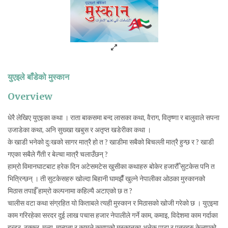
युएइले बाँडेको मुस्कान
Overview
धेरै लेखिए युएइका कथा । राता बाकसमा बन्द लासका कथा, वैराग, वितृष्णा र बालुवाले सपना
उजाडेका कथा, अनि सुख्खा खबुस र अतृप्त खडेरीका कथा ।
के खाडी भनेको दुःखको सागर मात्रै हो त ? खाडीमा सबैको बिचल्ली मात्रै हुन्छ र ? खाडी
गएका सबैले गैंती र बेल्चा मात्रै चलाउँछन् ?
हाम्रो विमानघाटबाट हरेक दिन अटेसमटेस खुसीका कथाहरु बोकेर हजारौँ सुटकेस पनि त
भित्रिन्छन् । ती सुटकेसहरु खोल्दा बिहानी घामझैँ खुल्ने नेपालीका ओठका मुस्कानको
मिठास तपाईँ हाम्रो कल्पनामा कहिल्यै अटाएको छ त ?
चालीस वटा कथा संग्रहित यो किताबले त्यही मुस्कान र मिठासको खोजी गरेको छ । युएइमा
काम गरिरहेका सरदर दुई लाख पचास हजार नेपालीले गर्ने काम, कमाइ, विदेशमा काम गर्दाका
हन्डर, ठक्कर, मूल्य, मान्यता र कामले कमाएको मुस्कानका अनेक पाटा र पत्रहरु केलाएको