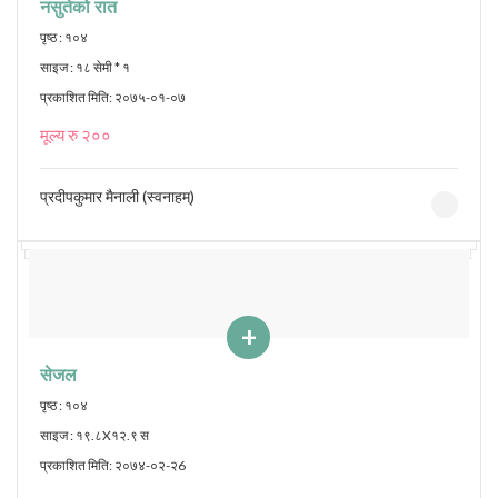
नसुतेको रात
पृष्ठ : १०४
साइज : १८ सेमी * १
प्रकाशित मिति: २०७५-०१-०७
मूल्य रु २००
प्रदीपकुमार मैनाली (स्वनाहम्)
+
सेजल
पृष्ठ : १०४
साइज : १९.८X१२.९ स
प्रकाशित मिति: २०७४-०२-२6