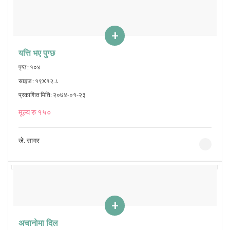
+
यत्ति भए पुग्छ
पृष्ठ : १०४
साइज : १९X१२.८
प्रकाशित मिति: २०७४-०१-२३
मूल्य रु १५०
जे. सागर
+
अचानाेमा दिल