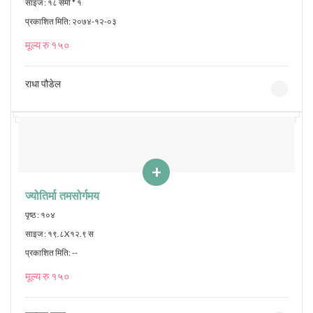
साइज : १८ सेमी * १
प्रकाशित मिति: २०७४-१२-०३
मूल्य रु १५०
राधा पौडेल
+
ज्योतिर्मा तमसोर्गमय
पृष्ठ : १०४
साइज : १९.८X१२.९ स
प्रकाशित मिति: --
मूल्य रु १५०