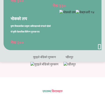
नेरू ३००
नेरू ३३०
भोकको लय
कृष्ण विश्वकर्माका उत्कृष्ट कविताहरुको संगालो रहेको
यो कृति देशभरिका विभिन्न पुस्तक पस
नेरू २००
युएइले बाँडेको मुस्कान
पहेँलपुर
उपलब्ध
किताबहरु