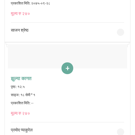
प्रकाशित मिति: २०७५-०९-२८
मूल्य रु २४०
साजन श्रेष्ठ
+
झुल्या कागत
पृष्ठ : १२.५
साइज : १८ सेमी * १
प्रकाशित मिति: --
मूल्य रु २४०
प्रमोद प्याकुरेल