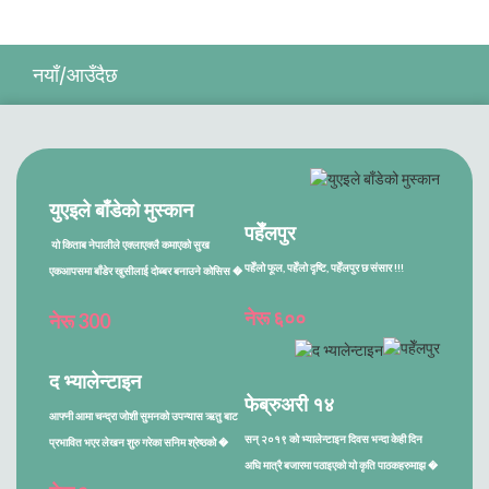
नयाँ/आउँदैछ
युएइले बाँडेको मुस्कान
पहेँलपुर
यो किताब नेपालीले एक्लाएक्लै कमाएको सुख
पहेँलो फूल, पहेँलो दृष्टि, पहेँलपुर छ संसार !!!
एकआपसमा बाँडेर खुसीलाई दोब्बर बनाउने कोसिस �
नेरू ६००
नेरू 300
द भ्यालेन्टाइन
फेब्रुअरी १४
आफ्नी आमा चन्द्रा जोशी सुमनको उपन्यास ऋतु बाट
सन् २०१९ को भ्यालेन्टाइन दिवस भन्दा केही दिन
प्रभावित भएर लेखन शुरु गरेका सनिम श्रेष्ठको �
अघि मात्रै बजारमा पठाइएको यो कृति पाठकहरुमाझ �