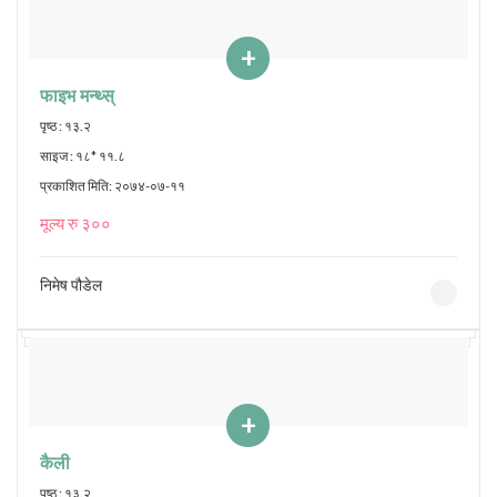
+
फाइभ मन्थ्स्
पृष्ठ : १३.२
साइज : १८* ११.८
प्रकाशित मिति: २०७४-०७-११
मूल्य रु ३००
निमेष पौडेल
+
कैली
पृष्ठ : १३.२