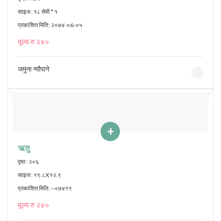
साइज : १८ सेमी * १
प्रकाशित मिति: २०७४-०6-०५
मूल्य रु २४०
जमुना न्यौपाने
+
ऋतु
पृष्ठ : २०६
साइज : १९.८X१२.९
प्रकाशित मिति: --०७४१९
मूल्य रु २४०