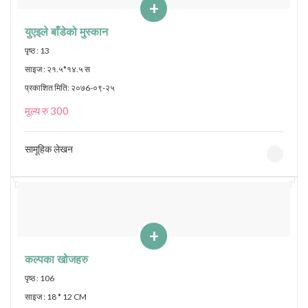
+
युएइले बाँडेको मुस्कान
पृष्ठ : 13
साइज : २१.५*१४.५ स
प्रकाशित मिति: २०७6-०९-२५
मूल्य रु 300
सामूहिक लेखन
+
कल्पका खोजहरु
पृष्ठ : 106
साइज : 18 * 12 CM