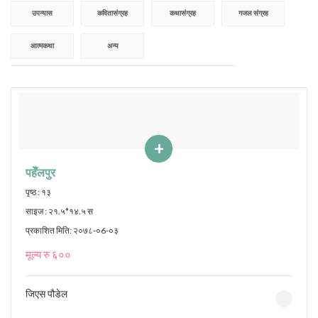
उपन्यास
कवितासंग्रह
कथासंग्रह
गजल संग्रह
आत्मकथा
अन्य
+
पहेँलपुर
पृष्ठ : १३
साइज : २१.५*१४.५ स
प्रकाशित मिति: २०७८-०6-०३
मूल्य रु ६००
जिएस पौडेल