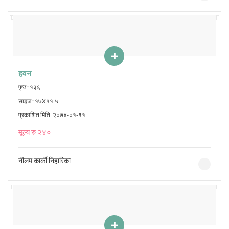
+
हवन
पृष्ठ : १३६
साइज : १७X११.५
प्रकाशित मिति: २०७४-०१-११
मूल्य रु २४०
नीलम कार्की निहारिका
+