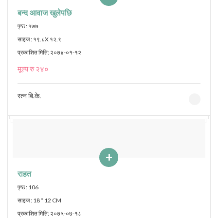
बन्द आवाज खुलेपछि
पृष्ठ : १७७
साइज : १९.८X १२.९
प्रकाशित मिति: २०७४-०१-१२
मूल्य रु २४०
रत्न बि.के.
+
राहत
पृष्ठ : 106
साइज : 18 * 12 CM
प्रकाशित मिति: २०७५-०७-१८