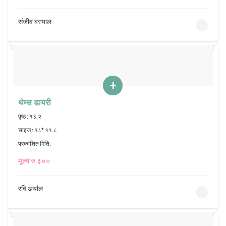
संजीव बस्याल
+
थेम्स डायरी
पृष्ठ : १३.२
साइज : १८* ११.८
प्रकाशित मिति: --
मूल्य रु ३००
रवि अर्याल