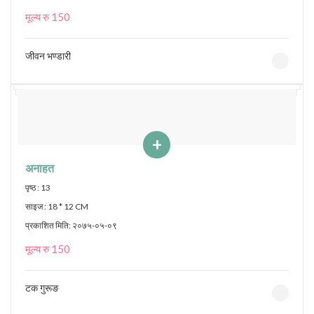
मूल्य रु 150
जीवन भण्डारी
+
अनाहत
पृष्ठ : 13
साइज : 18 * 12 CM
प्रकाशित मिति: २०७५-०५-०९
मूल्य रु 150
टक गुरूङ