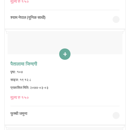
मूल्य रु १५०
श्याम नेपाल (यूनिक साथी)
+
पैतालामा जिन्दगी
पृष्ठ : १०४
साइज : १९ १२.८
प्रकाशित मिति: २०७४-०३-०३
मूल्य रु १५०
फुच्ची जमुना