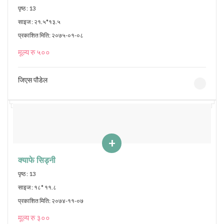
पृष्ठ : 13
साइज : २१.५*१३.५
प्रकाशित मिति: २०७५-०१-०८
मूल्य रु ५००
जिएस पौडेल
+
क्याफे सिड्नी
पृष्ठ : 13
साइज : १८* ११.८
प्रकाशित मिति: २०७४-११-०७
मूल्य रु ३००