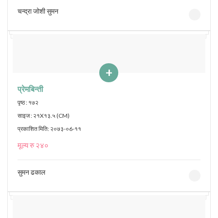
चन्द्रा जोशी सुमन
+
प्रेमबिन्ती
पृष्ठ : १७२
साइज : २१X१३.५ (CM)
प्रकाशित मिति: २०७३-०6-११
मूल्य रु २४०
सुमन ढकाल