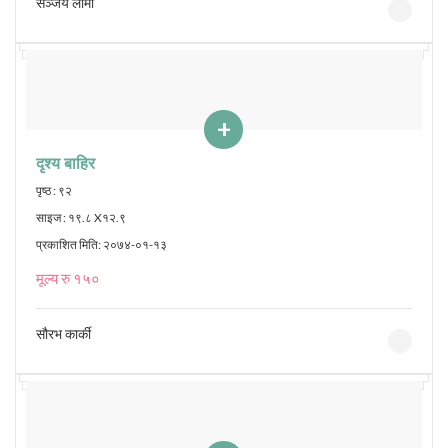
सञ्जय लामा
+
दृश्य बाहिर
पृष्ठ : ९२
साइज : १९.८ X१२.९
प्रकाशित मिति: २०७४-०१-१३
मूल्य रु १५०
सौरभ कार्की