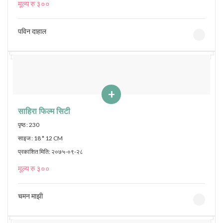
मूल्य रु ३००
पविन दाहाल
+
साहिरा फिल्म सिटी
पृष्ठ : 230
साइज : 18 * 12 CM
प्रकाशित मिति: २०७५-०९-२८
मूल्य रु ३००
चमन माझी